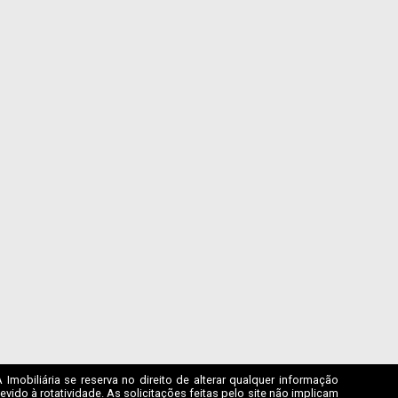
mobiliária se reserva no direito de alterar qualquer informação
ido à rotatividade. As solicitações feitas pelo site não implicam