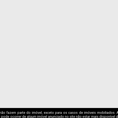
não fazem parte do imóvel, exceto para os casos de imóveis mobiliados. A I
 pode ocorrer de algum imóvel anunciado no site não estar mais disponível dev