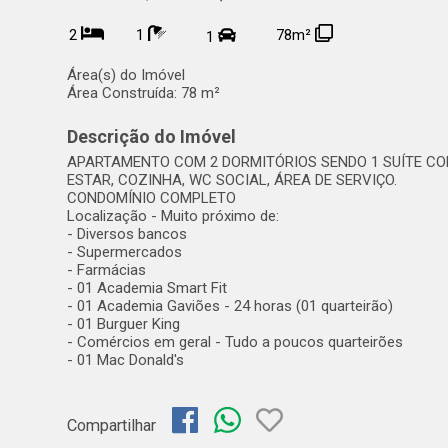
2
1
78m²
1
Área(s) do Imóvel
Área Construída:
78 m²
Descrição do Imóvel
APARTAMENTO COM 2 DORMITÓRIOS SENDO 1 SUÍTE CO
ESTAR, COZINHA, WC SOCIAL, ÁREA DE SERVIÇO.
CONDOMÍNIO COMPLETO
Localização - Muito próximo de:
- Diversos bancos
- Supermercados
- Farmácias
- 01 Academia Smart Fit
- 01 Academia Gaviões - 24 horas (01 quarteirão)
- 01 Burguer King
- Comércios em geral - Tudo a poucos quarteirões
- 01 Mac Donald's
Compartilhar