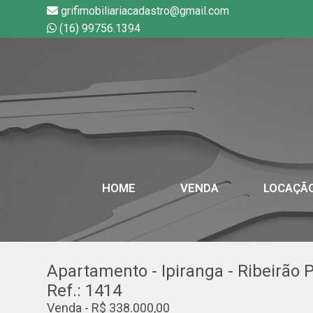
grifimobiliariacadastro@gmail.com
(16) 99756.1394
HOME
VENDA
LOCAÇÃ
Apartamento - Ipiranga - Ribeirão 
Ref.: 1414
Venda - R$ 338.000,00