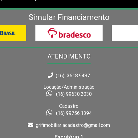
Simular Financiamento
ATENDIMENTO
(16) 3618.9487
Locação/Administração
(16) 99630.2030
Cadastro
(16) 99756.1394
grifimobiliariacadastro@gmail.com
Escritório 1