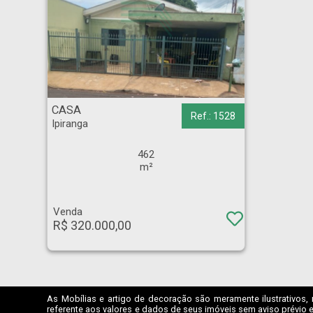
CASA - Ipiranga - Ribeirão Preto
CASA
Ref.: 1528
Ipiranga
462
m²
Venda
R$ 320.000,00
As Mobílias e artigo de decoração são meramente ilustrativos, 
referente aos valores e dados de seus imóveis sem aviso prévio e