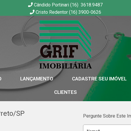
Cândido Portinari (16) 3618.9487
Cristo Redentor (16) 3900-0626
GRIF | Imobiliária em Ribeirão Preto | SP
O
LANÇAMENTO
CADASTRE SEU IMÓVEL
CLIENTES
Preto/SP
Pergunte Sobre Este I