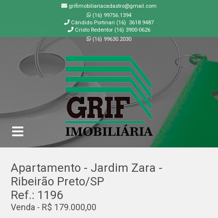
grifimobiliariacadastro@gmail.com
(16) 99756.1394
Cândido Portinari (16) 3618.9487
Cristo Redentor (16) 3900-0626
(16) 99630.2030
GRIF | Imobiliária em Ribeirão Preto | SP
Apartamento - Jardim Zara -
Ribeirão Preto/SP
Ref.: 1196
Venda - R$ 179.000,00