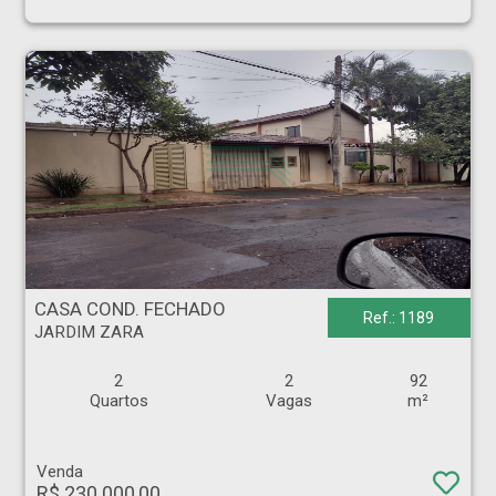
CASA COND. FECHADO - JARDIM ZARA - Ribeirão Preto
CASA COND. FECHADO
Ref.: 1189
JARDIM ZARA
2
2
92
Quartos
Vagas
m²
Venda
R$ 230.000,00