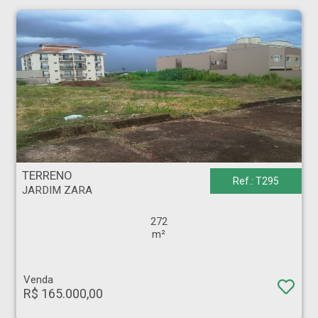
TERRENO - JARDIM ZARA - Ribeirão Preto
TERRENO
Ref.: T295
JARDIM ZARA
272
m²
Venda
R$ 165.000,00