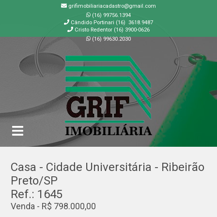
grifimobiliariacadastro@gmail.com
(16) 99756.1394
Cândido Portinari (16) 3618.9487
Cristo Redentor (16) 3900-0626
(16) 99630.2030
GRIF | Imobiliária em Ribeirão Preto | SP
Casa - Cidade Universitária - Ribeirão
Preto/SP
Ref.: 1645
Venda - R$ 798.000,00