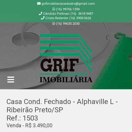
grifimobiliariacadastro@gmail.com
(16) 99756.1394
Cândido Portinari (16) 3618.9487
Cristo Redentor (16) 3900-0626
(16) 99630.2030
GRIF | Imobiliária em Ribeirão Preto | SP
Casa Cond. Fechado - Alphaville L -
Ribeirão Preto/SP
Ref.: 1503
Venda - R$ 3.490,00