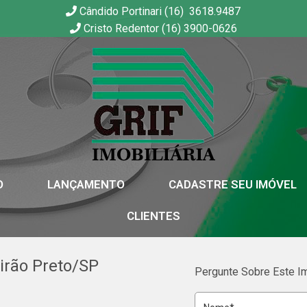
Cândido Portinari (16) 3618.9487
Cristo Redentor (16) 3900-0626
GRIF | Imobiliária em Ribeirão Preto | SP
O
LANÇAMENTO
CADASTRE SEU IMÓVEL
CLIENTES
irão Preto/SP
Pergunte Sobre Este I