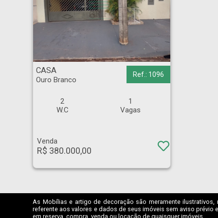
CASA - Ouro Branco - Ribeirão Preto
CASA
Ref.: 1096
Ouro Branco
2
1
W.C
Vagas
Venda
R$ 380.000,00
As Mobílias e artigo de decoração são meramente ilustrativos, 
referente aos valores e dados de seus imóveis sem aviso prévio e
em reserva, compra, venda ou locação de quaisquer imóveis.