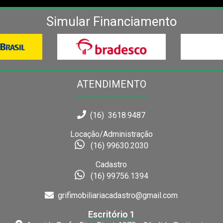
Simular Financiamento
ATENDIMENTO
(16) 3618.9487
Locação/Administração
(16) 99630.2030
Cadastro
(16) 99756.1394
grifimobiliariacadastro@gmail.com
Escritório 1