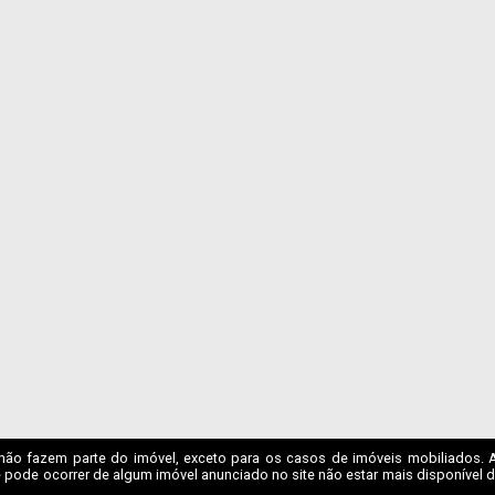
não fazem parte do imóvel, exceto para os casos de imóveis mobiliados. A I
 pode ocorrer de algum imóvel anunciado no site não estar mais disponível dev