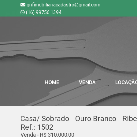
grifimobiliariacadastro@gmail.com
(16) 99756.1394
HOME
VENDA
LOCAÇÃ
Casa/ Sobrado - Ouro Branco - Ribe
Ref.: 1502
Venda - R$ 310.000,00