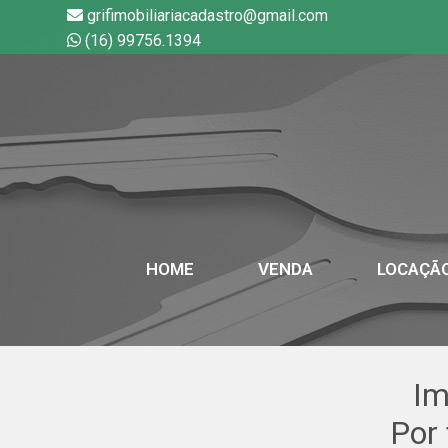
grifimobiliariacadastro@gmail.com
(16) 99756.1394
HOME
VENDA
LOCAÇÃ
Im
Por 