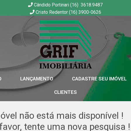
Cândido Portinari (16) 3618.9487
Cristo Redentor (16) 3900-0626
GRIF | Imobiliária em Ribeirão Preto | SP
O
LANÇAMENTO
CADASTRE SEU IMÓVEL
CLIENTES
óvel não está mais disponível !
favor, tente uma nova pesquisa !