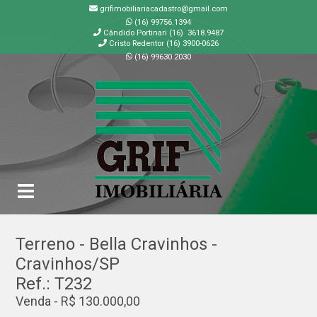
grifimobiliariacadastro@gmail.com
(16) 99756.1394
Cândido Portinari (16) 3618.9487
Cristo Redentor (16) 3900-0626
(16) 99630.2030
GRIF | Imobiliária em Ribeirão Preto | SP
Terreno - Bella Cravinhos -
Cravinhos/SP
Ref.: T232
Venda - R$ 130.000,00